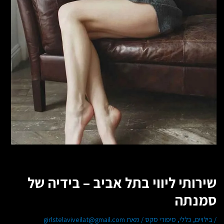
שירותי ליווי בתל אביב – בידיה של
סמנתה
/
בילויים
,
כללי
,
סיפורי סקס
/ מאת
girlstelaviveilat@gmail.com